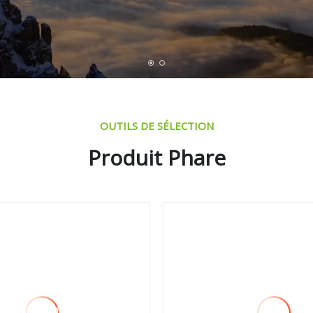
OUTILS DE SÉLECTION
Produit Phare
requin de moteur,
Système CEE
e en état
stiquée, fabricant de
requin de moteur,