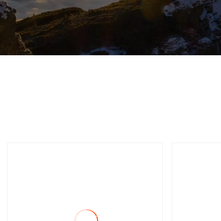
Pièces de carburateur de
Vileb
moto et Scooter, vente en
remis
gros, pour Gy6 50 Gy6 60
sophi
Gy6 80 Gy6 125 Gy6 150
vileb