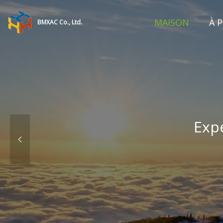
MAISON
À 
BMXAC Co., Ltd.
Expé