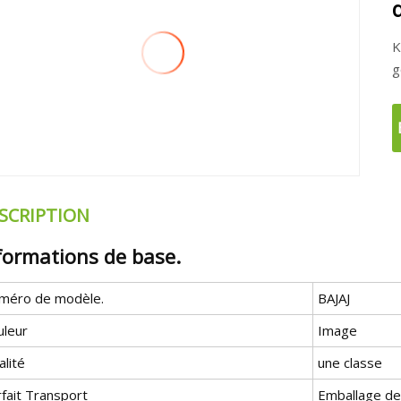
K
g
SCRIPTION
formations de base.
méro de modèle.
BAJAJ
uleur
Image
lité
une classe
fait Transport
Emballage d