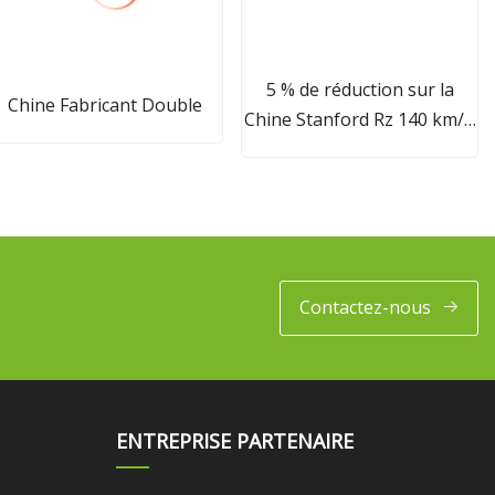
5 % de réduction sur la
Chine Fabricant Double
Chine Stanford Rz 140 km/h
Racing tout-terrain
électrique lourd vélo adulte
roue de sport moto 250 cc
50 cc moto électrique
scooter motos
Contactez-nous
ENTREPRISE PARTENAIRE