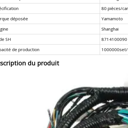
cification
80 pièces/car
rque déposée
Yamamoto
igine
Shanghai
de SH
8714100090
pacité de production
1000000set/
scription du produit