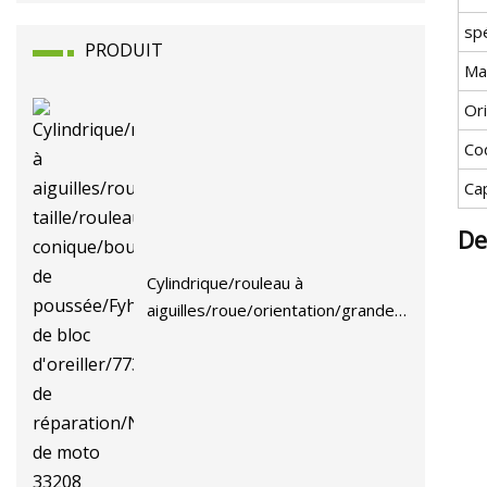
spé
PRODUIT
Ma
Or
Co
Ca
De
Cylindrique/rouleau à
aiguilles/roue/orientation/grande
taille/rouleau conique/boule de
poussée/Fyh/roulement de bloc
d'oreiller/77375/Kit de
réparation/Nu332/pièces de moto
33208