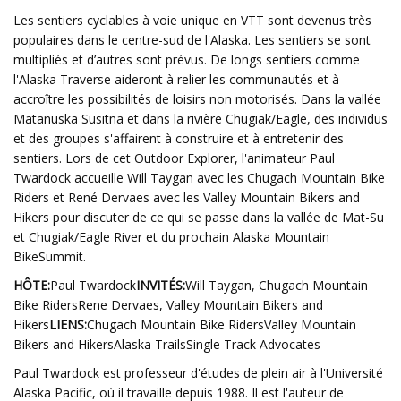
Les sentiers cyclables à voie unique en VTT sont devenus très
populaires dans le centre-sud de l'Alaska. Les sentiers se sont
multipliés et d’autres sont prévus. De longs sentiers comme
l'Alaska Traverse aideront à relier les communautés et à
accroître les possibilités de loisirs non motorisés. Dans la vallée
Matanuska Susitna et dans la rivière Chugiak/Eagle, des individus
et des groupes s'affairent à construire et à entretenir des
sentiers. Lors de cet Outdoor Explorer, l'animateur Paul
Twardock accueille Will Taygan avec les Chugach Mountain Bike
Riders et René Dervaes avec les Valley Mountain Bikers and
Hikers pour discuter de ce qui se passe dans la vallée de Mat-Su
et Chugiak/Eagle River et du prochain Alaska Mountain
BikeSummit.
HÔTE:
Paul Twardock
INVITÉS:
Will Taygan, Chugach Mountain
Bike RidersRene Dervaes, Valley Mountain Bikers and
Hikers
LIENS:
Chugach Mountain Bike RidersValley Mountain
Bikers and HikersAlaska TrailsSingle Track Advocates
Paul Twardock est professeur d'études de plein air à l'Université
Alaska Pacific, où il travaille depuis 1988. Il est l'auteur de